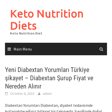
Skip
to
Keto Nutrition
content
Diets
Keto Nutrition Diet
Main Menu
Yeni Diabextan Yorumları Türkiye
şikayet – Diabextan Şurup Fiyat ve
Nereden Alınır
October 6, 2023
admin
Diabextan Yorumları Diabextan, diyabet tedavisinde
kullanabileceğiniz bitkisel bir takviyedir. İçeriğinde doğal