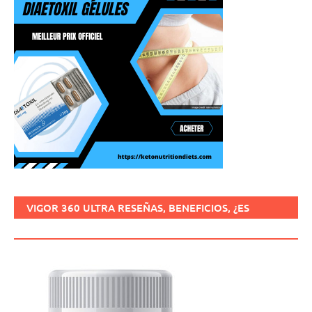
VIGOR 360 ULTRA RESEÑAS, BENEFICIOS, ¿ES
SEGURO, CÓMO USARLO?