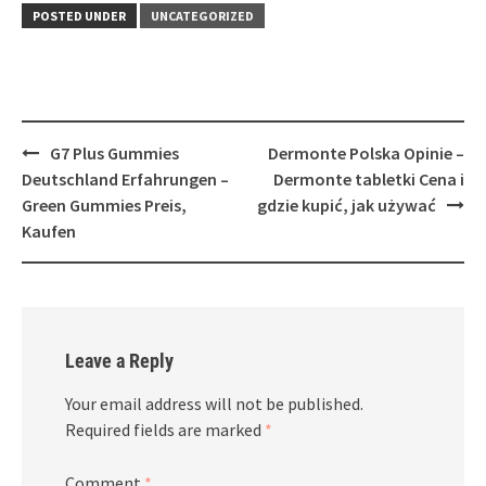
POSTED UNDER
UNCATEGORIZED
Post
G7 Plus Gummies
Dermonte Polska Opinie –
navigation
Deutschland Erfahrungen –
Dermonte tabletki Cena i
Green Gummies Preis,
gdzie kupić, jak używać
Kaufen
Leave a Reply
Your email address will not be published.
Required fields are marked
*
Comment
*