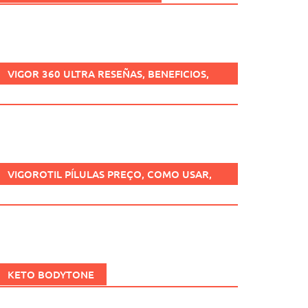
VIGOR 360 ULTRA RESEÑAS, BENEFICIOS,
¿ES SEGURO, CÓMO USARLO?
VIGOROTIL PÍLULAS PREÇO, COMO USAR,
FUNCIONA, BENEFÍCIOS, BRASIL.
KETO BODYTONE