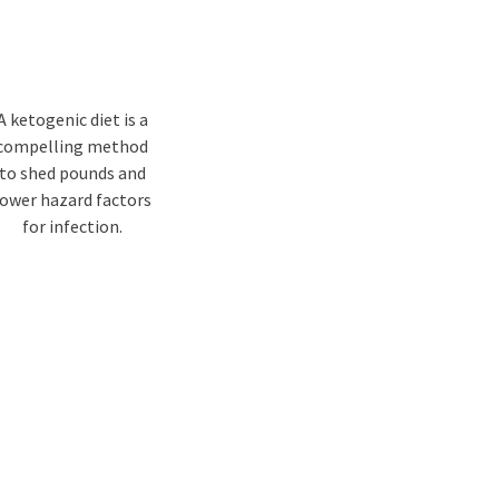
A ketogenic diet is a
compelling method
to shed pounds and
lower hazard factors
for infection.