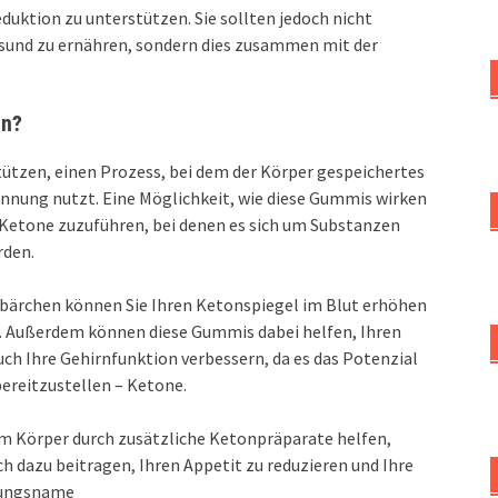
uktion zu unterstützen. Sie sollten jedoch nicht
esund zu ernähren, sondern dies zusammen mit der
en?
tzen, einen Prozess, bei dem der Körper gespeichertes
nnung nutzt. Eine Möglichkeit, wie diese Gummis wirken
 Ketone zuzuführen, bei denen es sich um Substanzen
rden.
bärchen können Sie Ihren Ketonspiegel im Blut erhöhen
en. Außerdem können diese Gummis dabei helfen, Ihren
uch Ihre Gehirnfunktion verbessern, da es das Potenzial
bereitzustellen – Ketone.
 Körper durch zusätzliche Ketonpräparate helfen,
ch dazu beitragen, Ihren Appetit zu reduzieren und Ihre
nzungsname