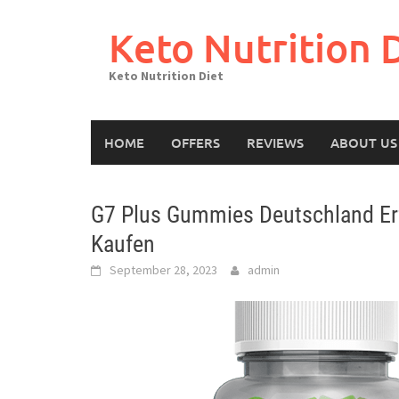
Skip
to
Keto Nutrition 
content
Keto Nutrition Diet
HOME
OFFERS
REVIEWS
ABOUT US
G7 Plus Gummies Deutschland Er
Kaufen
September 28, 2023
admin