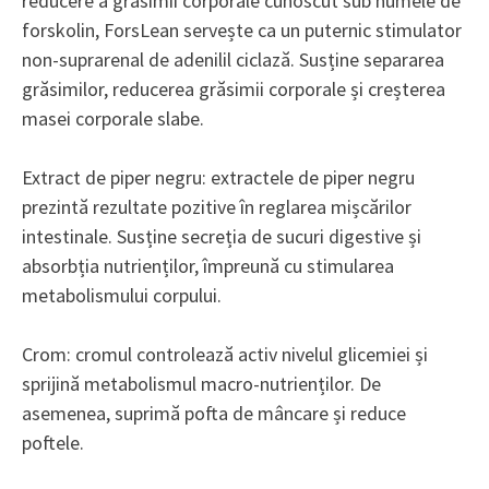
reducere a grăsimii corporale cunoscut sub numele de
forskolin, ForsLean servește ca un puternic stimulator
non-suprarenal de adenilil ciclază. Susține separarea
grăsimilor, reducerea grăsimii corporale și creșterea
masei corporale slabe.
Extract de piper negru: extractele de piper negru
prezintă rezultate pozitive în reglarea mișcărilor
intestinale. Susține secreția de sucuri digestive și
absorbția nutrienților, împreună cu stimularea
metabolismului corpului.
Crom: cromul controlează activ nivelul glicemiei și
sprijină metabolismul macro-nutrienților. De
asemenea, suprimă pofta de mâncare și reduce
poftele.