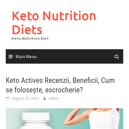
Skip
to
Keto Nutrition
content
Diets
Keto Nutrition Diet
Main Menu
Keto Actives Recenzii, Beneficii, Cum
se folosește, escrocherie?
August 10, 2021
admin