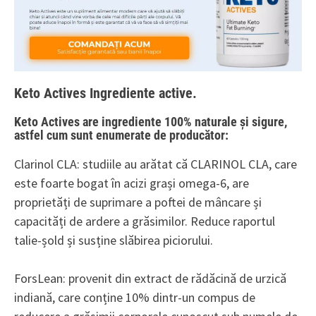
Keto Actives Ingrediente active.
Keto Actives are ingrediente 100% naturale și sigure,
astfel cum sunt enumerate de producător:
Clarinol CLA: studiile au arătat că CLARINOL CLA, care
este foarte bogat în acizi grași omega-6, are
proprietăți de suprimare a poftei de mâncare și
capacități de ardere a grăsimilor. Reduce raportul
talie-șold și susține slăbirea piciorului.
ForsLean: provenit din extract de rădăcină de urzică
indiană, care conține 10% dintr-un compus de