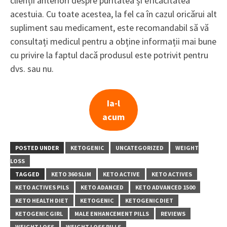
clienții anteriori despre puritatea și eficacitatea
acestuia. Cu toate acestea, la fel ca în cazul oricărui alt
supliment sau medicament, este recomandabil să vă
consultați medicul pentru a obține informații mai bune
cu privire la faptul dacă produsul este potrivit pentru
dvs. sau nu.
Ia-l
acum
POSTED UNDER
KETOGENIC
UNCATEGORIZED
WEIGHT
LOSS
TAGGED
KETO 360 SLIM
KETO ACTIVE
KETO ACTIVES
KETO ACTIVES PILS
KETO ADANCED
KETO ADVANCED 1500
KETO HEALTH DIET
KETOGENIC
KETOGENIC DIET
KETOGENIC GIRL
MALE ENHANCEMENT PILLS
REVIEWS
WEIGHT LOSS
WEIGHT LOSS PILLS