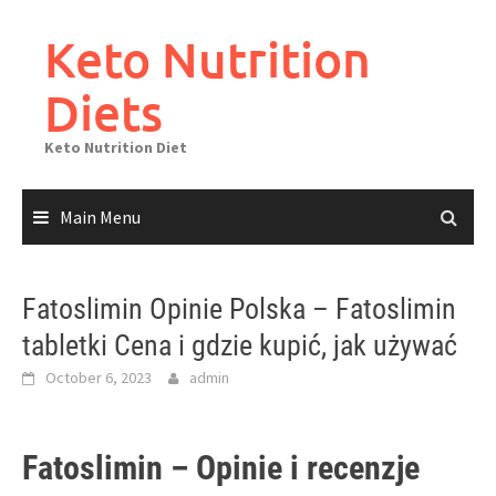
Skip
to
Keto Nutrition
content
Diets
Keto Nutrition Diet
Main Menu
Fatoslimin Opinie Polska – Fatoslimin
tabletki Cena i gdzie kupić, jak używać
October 6, 2023
admin
Fatoslimin – Opinie i recenzje