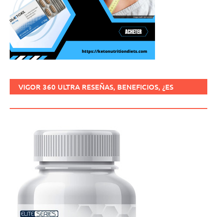
VIGOR 360 ULTRA RESEÑAS, BENEFICIOS, ¿ES
SEGURO, CÓMO USARLO?