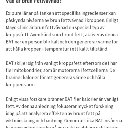
Vad är brun Fettvävnad?
Exipure lånar på tanken att specifika ingredienser kan
påskynda nivåerna av brun fettvävnad i kroppen. Enligt
Mayo Clinic är brun fettvävnad en speciell typ av
kroppsfett. Även känd som brunt fett, aktiveras denna
BAT när en person blir kall och den genererar värme för
att hålla kroppen i temperatur i ett kallt tillstånd.
BAT skiljer sig från vanligt kroppsfett eftersom det har
fler mitokondrier, som är motorerna i fettcellerna. De
bränner kalorier för att generera värme och hålla
kroppen varm.
Enligt vissa forskare bränner BAT fler kalorier än vanligt
fett. Av denna anledning fokuserar mycket forskning
idag på att analysera effekten av brunt fett på
viktminskning och bantning. Genom att öka BAT-nivåerna
kan användare kanske gå ner i vikt snabbare och lättare.