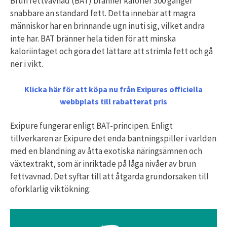
Brun fettvävnad (BAT) bränner kalorier 300 gånger
snabbare än standard fett. Detta innebär att magra
människor har en brinnande ugn inuti sig, vilket andra
inte har. BAT bränner hela tiden för att minska
kaloriintaget och göra det lättare att strimla fett och gå
ner i vikt.
Klicka här för att köpa nu från Exipures officiella
webbplats till rabatterat pris
Exipure fungerar enligt BAT-principen. Enligt
tillverkaren är Exipure det enda bantningspiller i världen
med en blandning av åtta exotiska näringsämnen och
växtextrakt, som är inriktade på låga nivåer av brun
fettvävnad. Det syftar till att åtgärda grundorsaken till
oförklarlig viktökning.