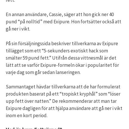
En annan användare, Cassie, säger att hon gick ner 40
pund “på nolltid” med Exipure. Hon fortsätter också att
gå ner i vikt.
På sin försäljningssida beskriver tillverkarna av Exipure
tillägget som ett “5-sekunders exotiskt hack som
smälter 59 pund fett.” Utifrån dessa vittnesmål är det
lätt att se varför Exipure-formeln ökar i popularitet för
varje dag som går sedan lanseringen.
Sammantaget hävdar tillverkarna att de har formulerat
produkten baserat på ett “tropiskt kryphål” som “löser
upp fett över natten.” De rekommenderar att man tar
Exipure dagligen för att hjälpa användare att gå ner i vikt
inom en kort period.