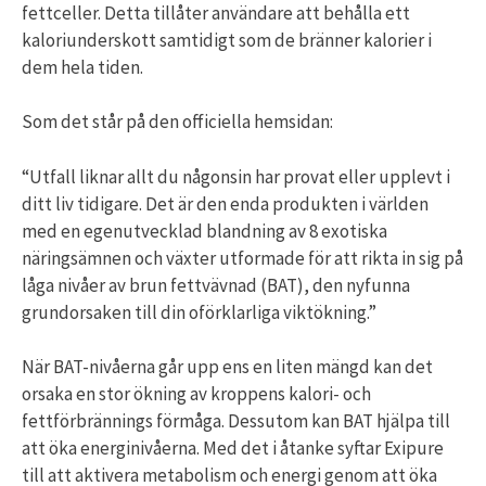
fettceller. Detta tillåter användare att behålla ett
kaloriunderskott samtidigt som de bränner kalorier i
dem hela tiden.
Som det står på den officiella hemsidan:
“Utfall liknar allt du någonsin har provat eller upplevt i
ditt liv tidigare. Det är den enda produkten i världen
med en egenutvecklad blandning av 8 exotiska
näringsämnen och växter utformade för att rikta in sig på
låga nivåer av brun fettvävnad (BAT), den nyfunna
grundorsaken till din oförklarliga viktökning.”
När BAT-nivåerna går upp ens en liten mängd kan det
orsaka en stor ökning av kroppens kalori- och
fettförbrännings förmåga. Dessutom kan BAT hjälpa till
att öka energinivåerna. Med det i åtanke syftar Exipure
till att aktivera metabolism och energi genom att öka