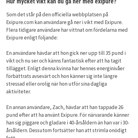
Hur mycket vikt kan du gå ner med exipure?
Som det står på den officiella webbplatsen på
Exipure.com kan användare gå ner i vikt med Exipure.
Flera tidigare användare har vittnat om fördelarna med
Exipure enligt följande:
En användare hävdar att hon gick ner upp till 35 pund i
vikt och nu ser och känns fantastisk efter att ha tagit
tillägget. Enligt denna kvinna har hennes energinivåer
förbättrats avsevärt och hon känner sig inte längre
stressad eller orolig när hon utför sina dagliga
aktiviteter.
En annan användare, Zach, hävdar att han tappade 26
pund efter att ha använt Exipure. För närvarande känner
han sig piggare och gladare i 40-årsåldern än han var i 30-
årsåldern. Dessutom fortsätter han att strimla onödigt
fett.