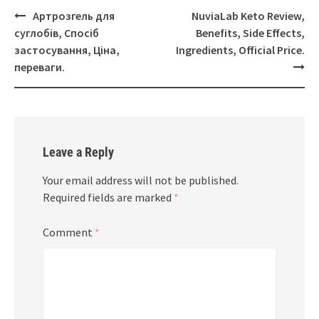
Post
Артрозгель для
NuviaLab Keto Review,
navigation
суглобів, Спосіб
Benefits, Side Effects,
застосування, Ціна,
Ingredients, Official Price.
переваги.
Leave a Reply
Your email address will not be published.
Required fields are marked
*
Comment
*