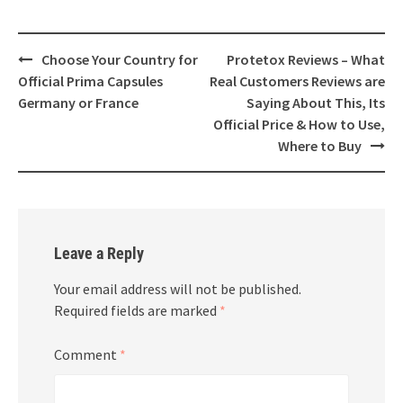
Post
Choose Your Country for
Protetox Reviews – What
navigation
Official Prima Capsules
Real Customers Reviews are
Germany or France
Saying About This, Its
Official Price & How to Use,
Where to Buy
Leave a Reply
Your email address will not be published.
Required fields are marked
*
Comment
*