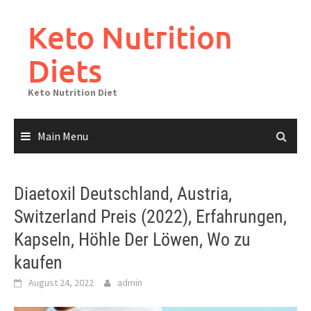
Skip
to
Keto Nutrition
content
Diets
Keto Nutrition Diet
Main Menu
Diaetoxil Deutschland, Austria,
Switzerland Preis (2022), Erfahrungen,
Kapseln, Höhle Der Löwen, Wo zu
kaufen
August 24, 2022
admin