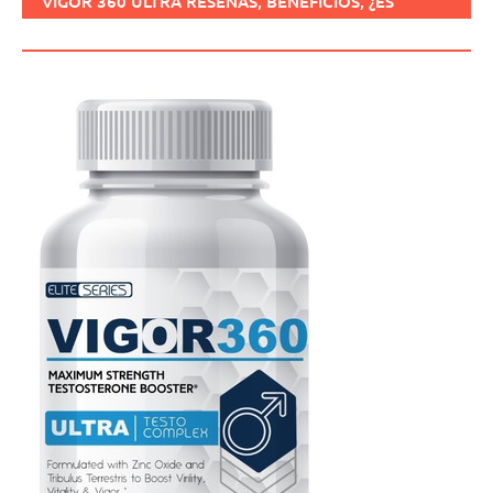
VIGOR 360 ULTRA RESEÑAS, BENEFICIOS, ¿ES
SEGURO, CÓMO USARLO?