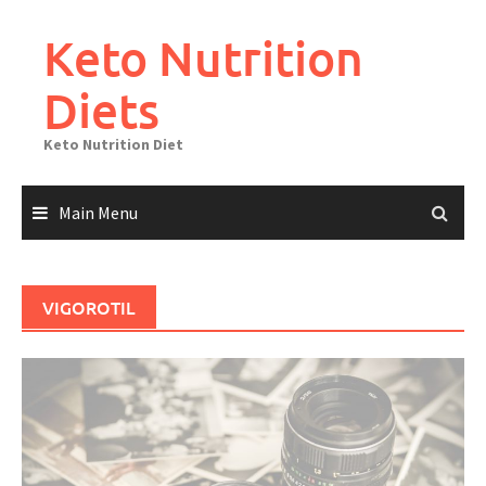
Skip
to
Keto Nutrition
content
Diets
Keto Nutrition Diet
Main Menu
VIGOROTIL