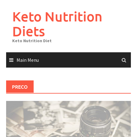
Skip
to
Keto Nutrition
content
Diets
Keto Nutrition Diet
Main Menu
PRECO