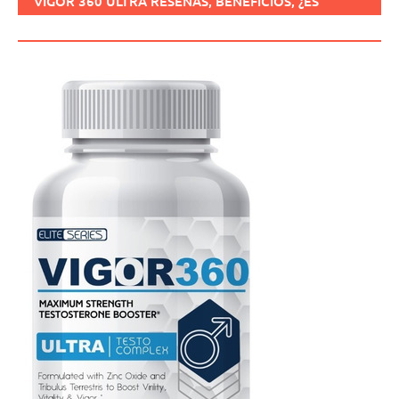
VIGOR 360 ULTRA RESEÑAS, BENEFICIOS, ¿ES
SEGURO, CÓMO USARLO?